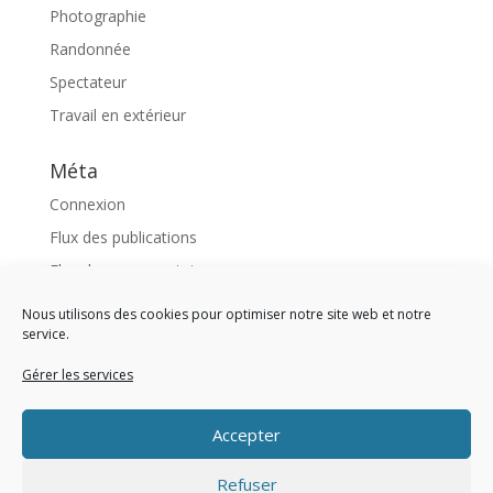
Photographie
Randonnée
Spectateur
Travail en extérieur
Méta
Connexion
Flux des publications
Flux des commentaires
Site de WordPress-FR
Nous utilisons des cookies pour optimiser notre site web et notre
service.
Like us !
Gérer les services
<div 
class 
= 
"fb-page" 
data-href 
= 
"https://www
Accepter
Refuser